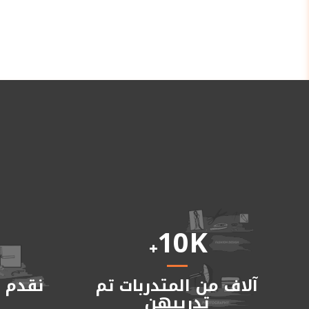
10
K
آلاف من المتدربات تم
نقدم ا
تدريبهن