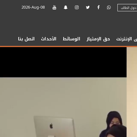
2026-Aug-08
ول الطالب
F
u
t
u
الإنترنت
حق الإمتياز
الوسائط
الأحداث
اتصل بنا
r
e
C
e
n
t
e
r
I