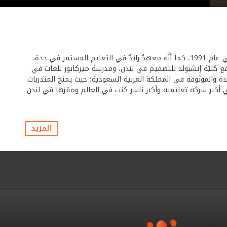
تأسس معهد المستقبل للتدريب العالي -والمعروف سابقًا بمعهد المستقبل العالي للتدريب النسائي – على يد نخبة من كبار خبراء التعليم في عام 1991، كما أنَّه معهدٌ رائدٌ في التعليم المستمر في جدة،
ع كليّة إنشبولد للتصميم في لندن، ومدرسة ميركاتور للغات في
دة والموثوقة في المملكة العربية السعودية؛ حيث يمنح المتدربات
كبر شركة تعليمية وأكبر ناشر كتب في العالم ومقرها في لندن.
المزيد