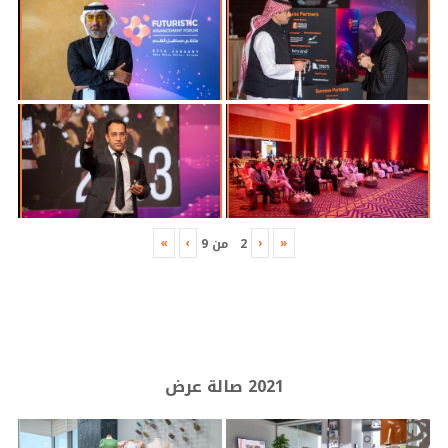
»
›
‹
«
2
من
9
2021 صالة عرض