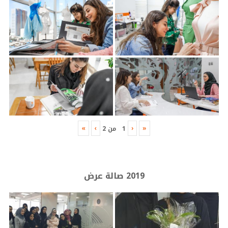
»
›
‹
«
1
من
2
2019 صالة عرض