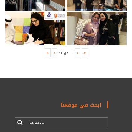
»
›
‹
«
1
من
31
ابحث في موقعنا