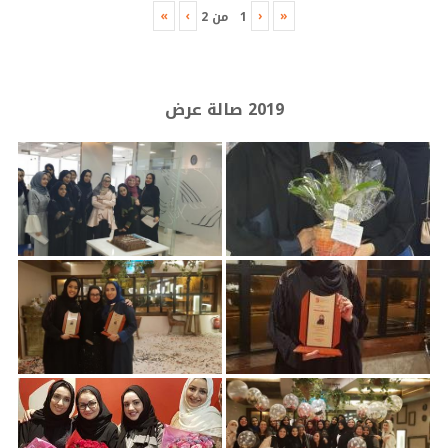
»
›
‹
«
1
من
2
2019 صالة عرض