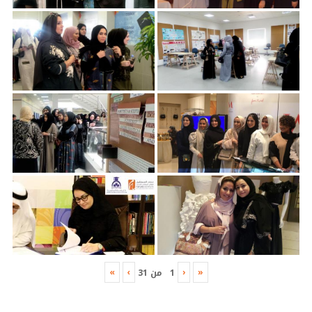
»
›
‹
«
1
من
31