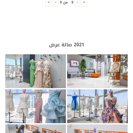
»
›
‹
«
9
من
9
2021 صالة عرض