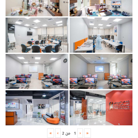
»
›
‹
«
1
من
2