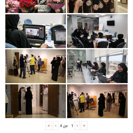
»
›
‹
«
1
من
4