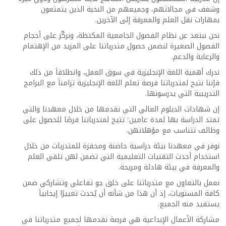
وشغف في مجالاتهم، وجميعهم من النخبة الذين يتمتعون
بمهارات نقل العلم والمعرفة إلى الآخرين.
نحن نبتعد عن نظام الفصول الجامعية المكتظة، ونركّز على أحجام
الفصول الصغيرة لنضمن حصول متدرباتنا على المزيد من الإهتمام
والرعاية والدعم.
ندرك أهمية اللغة الإنجليزية في سوق العمل، وانطلاقاَ من ذلك
فإننا نتيح لمتدرباتنا فرصة تعلم اللغة الإنجليزية تزامناَ مع البرامج
التدريبية التي يدرسونها.
إن شهادات الدبلوم العالي التي نقدمها من خلال معهدنا والتي
تمتد الدراسة بها لمدة عامين؛ تتيح لمتدرباتنا فرصًا للحصول على
وظائف تتناسب مع مؤهلاتهن.
نوفر في معهدنا بيئة دراسية حاضنة ومحفزة للمتدربات من خلال
استخدام أحدث التقنيات التعليمية التي تضمن لهن تلقي العلم
والمعرفة في بيئة هادئة ومريحة.
نعمل بالتعاون مع متدرباتنا على خلق جو تفاعلي وتشاركي ضمن
كافة المستويات، إذ أن هذا من شأنه أن يُحدث تغييرًا إيجابياَ
يستفيد منه الجميع.
مشاركة الأعمال الإبداعية هي فرصة نقدمها لجميع متدرباتنا في