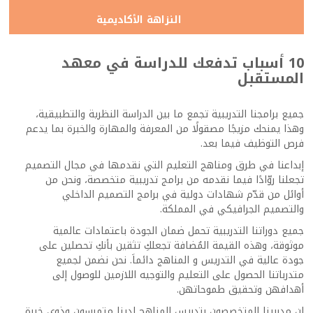
النزاهة الأكاديمية
10 أسباب تدفعك للدراسة في معهد
المستقبل
جميع برامجنا التدريبية تجمع ما بين الدراسة النظرية والتطبيقية،
وهذا يمنحك مزيجًا مصقولًا من المعرفة والمهارة والخبرة بما يدعم
فرص التوظيف فيما بعد.
إبداعنا في طرق ومناهج التعليم التي نقدمها في مجال التصميم
تجعلنا روّادًا فيما نقدمه من برامج تدريبية متخصصة، ونحن من
أوائل من قدّم شهادات دولية في برامج التصميم الداخلي
والتصميم الجرافيكي في المملكة.
جميع دوراتنا التدريبية تحمل ضمان الجودة باعتمادات عالمية
موثوقة، وهذه القيمة المُضافة تجعلكِ تثقين بأنكِ تحصلين على
جودة عالية في التدريس و المناهج دائماَ. نحن نضمن لجميع
متدرباتنا الحصول على التعليم والتوجيه اللازمين للوصول إلى
أهدافهن وتحقيق طموحاتهن.
إن مدربينا المتخصصون بتدريس المناهج لدينا متمرسون وذوي خبرة